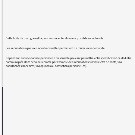
matin, mais aujourd'hui, j'ai arrêté de me
préparer, je me suis assise et je me suis laissé
….transporter. Merci à cet ado talentueux,
Merci au piano à queue blanc et MERCI à
vous Marion. Continuer à mettre toutes ces
Cette boîte de dialogue est là pour vous orienter du mieux possible sur notre site.
étoiles en valeur.
Les informations que vous nous transmettez permettent de traiter votre demande.
Cependant, aucune donnée personnelle ou sensible pouvant permettre votre identification ne doit être
communiquée dans cet outil (comme par exemple des informations sur votre état de santé, vos
coordonnées bancaires, vos opinions ou convictions personnelles).
REVENIR AUX MESSAGES
La médiatrice