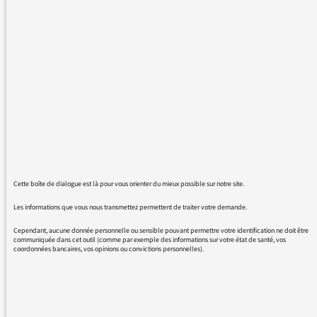
"57 rue de Varenne", je guette avec
impatience la ou les prochaine(s). Un
entrefilet de 2017 l'annonçait pour début
2018, qu'en est-il? Connaitrons-nous la suite
des piquantes aventures de Pierre-Yves
Gerland, son ennemi intime Pablo Mercadal et
la nouvelle venue Thiphaine Quervelec?!...
Nous avons été laissés en plein suspense, à la
fin de la saison 3. De grâce, donnez-nous des
nouvelles!!
Cette boîte de dialogue est là pour vous orienter du mieux possible sur notre site.
Les informations que vous nous transmettez permettent de traiter votre demande.
Cependant, aucune donnée personnelle ou sensible pouvant permettre votre identification ne doit être
communiquée dans cet outil (comme par exemple des informations sur votre état de santé, vos
coordonnées bancaires, vos opinions ou convictions personnelles).
13/02/2018 - 9:35
La saison 4 est en écriture. Elle sera tournée