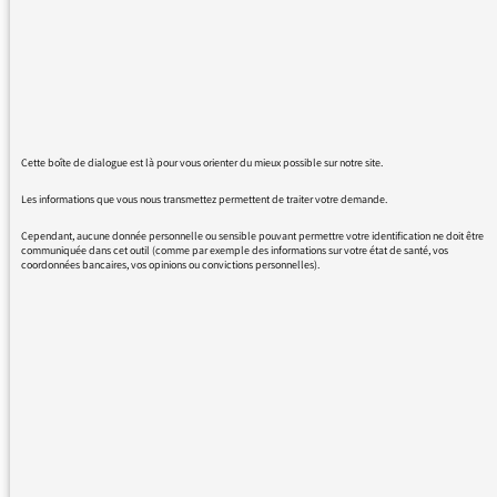
compositeur
de "musique classique"
Et voilà comment la lutte contre une
discrimination
Cette boîte de dialogue est là pour vous orienter du mieux possible sur notre site.
est l'occasion d'en introduire subrepticement
une autre. Demandez donc à vos
Les informations que vous nous transmettez permettent de traiter votre demande.
invitées de définir la "musique classique",
Cependant, aucune donnée personnelle ou sensible pouvant permettre votre identification ne doit être
cette notion qui permet
communiquée dans cet outil (comme par exemple des informations sur votre état de santé, vos
coordonnées bancaires, vos opinions ou convictions personnelles).
d'exclure les tâcherons du bastringue et de ne
pas les mélanger à
l'aristocratie, surtout quand on prend soin de
rester dans le vague…
…À propos de discriminations,
saviez-vous que Georges Carpentier a été