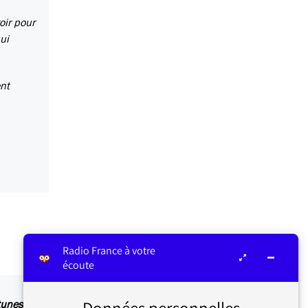
oir pour
ui
ent
Radio France à votre
écoute
Données personnelles
Itunes.