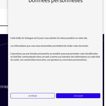
Cette boîte de dialogue est là pour vous orienter du mieux possible sur notre site.
Les informations que vous nous transmettez permettent de traiter votre demande.
Cependant, aucune donnée personnelle ou sensible pouvant permettre votre identification
ne doit être communiquée dans cet outil (comme par exemple des informations sur votre état
de santé, vos coordonnées bancaires, vos opinions ou convictions personnelles).
IVRE SUR LES RÉSEAUX
Je refuse
J'accepte
Aller sur la page Twitter de la Médiatrice
Aller sur la page Facebook de la Médiatrice
Aller sur la page Instagram de la Médiatrice