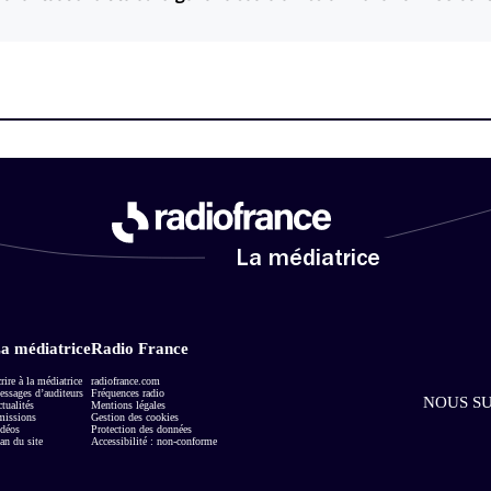
La médiatrice
a médiatrice
Radio France
rire à la médiatrice
radiofrance.com
ssages d’auditeurs
Fréquences radio
NOUS SU
tualités
Mentions légales
missions
Gestion des cookies
déos
Protection des données
an du site
Accessibilité : non-conforme