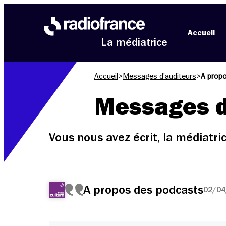
Aller au menu
Aller au contenu
Aller au pied de page
Accueil
La médiatrice
Accueil
>
Messages d’auditeurs
>
A prop
Messages d
Vous nous avez écrit, la médiatr
A propos des podcasts
02/04