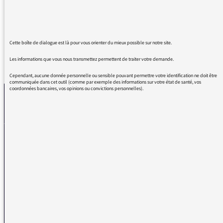
à vous.
Cette boîte de dialogue est là pour vous orienter du mieux possible sur notre site.
Les informations que vous nous transmettez permettent de traiter votre demande.
REVENIR AUX MESSAGES
Cependant, aucune donnée personnelle ou sensible pouvant permettre votre identification ne doit être
communiquée dans cet outil (comme par exemple des informations sur votre état de santé, vos
coordonnées bancaires, vos opinions ou convictions personnelles).
La médiatrice
VOUS AVEZ UN PROBLÈME DE RÉCEPTION ?
Remplissez l’un de nos formulaires afin que nous puissions vous aider.
Réception FM/DAB