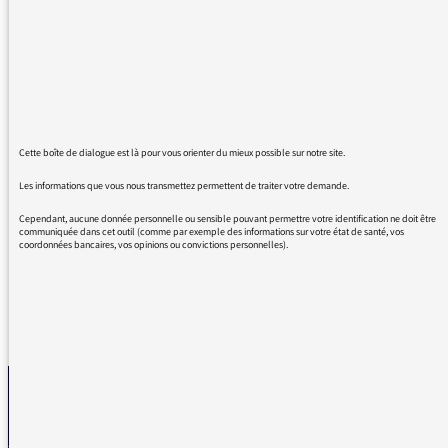
Michelle Perrot dans les derniers épisodes de
A voix nue. C'était intelligent, sensible,
terriblement humain et d'une grande pudeur.
Du grand journalisme, une leçon d'écoute et
de complicité ! J'avais déjà beaucoup apprécié
les rencontres avec Riad Sattouf et Olivier
Roellinger; ces moments où on prend le
Cette boîte de dialogue est là pour vous orienter du mieux possible sur notre site.
temps d'écouter d'autres vies que la nôtre
Les informations que vous nous transmettez permettent de traiter votre demande.
sont précieux. Bravo et continuez, comme
dirait Michelle Perrot !
Cependant, aucune donnée personnelle ou sensible pouvant permettre votre identification ne doit être
communiquée dans cet outil (comme par exemple des informations sur votre état de santé, vos
coordonnées bancaires, vos opinions ou convictions personnelles).
REVENIR AUX MESSAGES