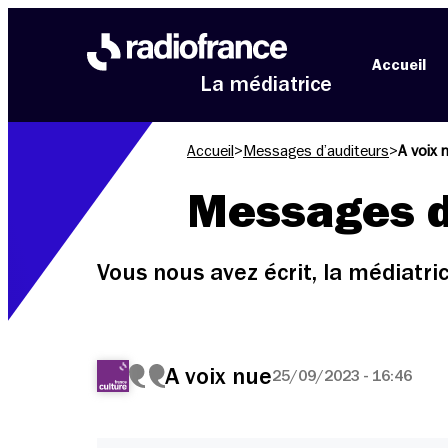
Aller au menu
Aller au contenu
Aller au pied de page
Accueil
La médiatrice
Accueil
>
Messages d’auditeurs
>
A voix 
Messages d
Vous nous avez écrit, la médiatr
A voix nue
25/09/2023 - 16:46