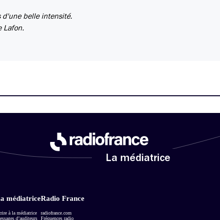
d'une belle intensité.
e Lafon.
La médiatrice
a médiatrice
Radio France
rire à la médiatrice
radiofrance.com
ssages d’auditeurs
Fréquences radio