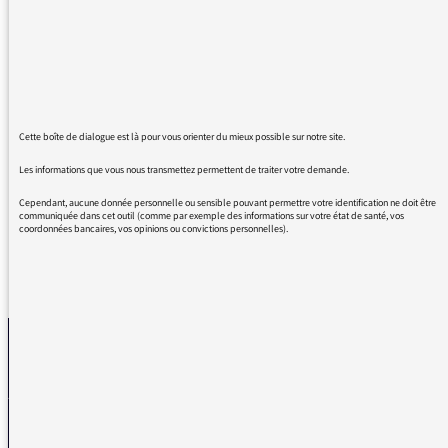
connaissance avec Marie Hélène Lafon.
C est un écrivain magnifique et si émouvante
d une écriture merveilleuse.
Mon époux qui est architecte vient d une
famille d agriculteurs.
Nous vous remercions infiniment de participer
Cette boîte de dialogue est là pour vous orienter du mieux possible sur notre site.
à ces épisodes de lecture qui comblent notre
imaginaire !
Les informations que vous nous transmettez permettent de traiter votre demande.
Cependant, aucune donnée personnelle ou sensible pouvant permettre votre identification ne doit être
communiquée dans cet outil (comme par exemple des informations sur votre état de santé, vos
coordonnées bancaires, vos opinions ou convictions personnelles).
REVENIR AUX MESSAGES
La médiatrice