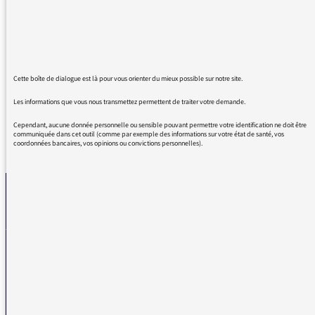
qu'est Toni Morrison.
Je suis également époustouflé par la qualité
de la traduction orale d'Eve Dayre. D'avance
merci de bien vouloir lui transmettre toute
mon admiration et mes compliments.
Cette boîte de dialogue est là pour vous orienter du mieux possible sur notre site.
Les informations que vous nous transmettez permettent de traiter votre demande.
Cependant, aucune donnée personnelle ou sensible pouvant permettre votre identification ne doit être
communiquée dans cet outil (comme par exemple des informations sur votre état de santé, vos
coordonnées bancaires, vos opinions ou convictions personnelles).
REVENIR AUX MESSAGES
La médiatrice
VOUS AVEZ UN PROBLÈME DE RÉCEPTION ?
Remplissez l’un de nos formulaires afin que nous puissions vous aider.