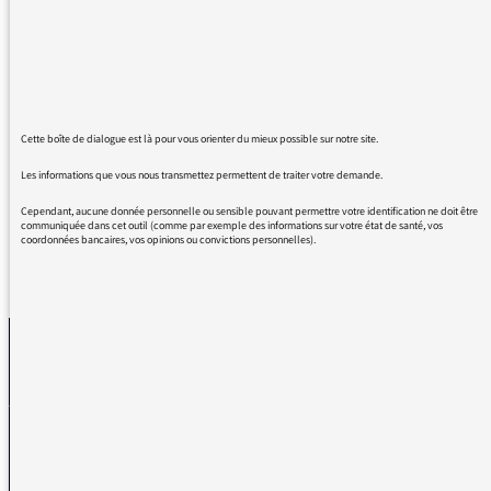
dernière. Je vous remercie de nous l'offrir.
Vous laissez du temps à votre invité, il peut
s'exprimer et développer son propos. Le
témoignage de Ghada Hatem est passionnant.
On se sent grandi en l'écoutant, c'est très
Cette boîte de dialogue est là pour vous orienter du mieux possible sur notre site.
beau !!
Les informations que vous nous transmettez permettent de traiter votre demande.
Cependant, aucune donnée personnelle ou sensible pouvant permettre votre identification ne doit être
communiquée dans cet outil (comme par exemple des informations sur votre état de santé, vos
coordonnées bancaires, vos opinions ou convictions personnelles).
REVENIR AUX MESSAGES
La médiatrice