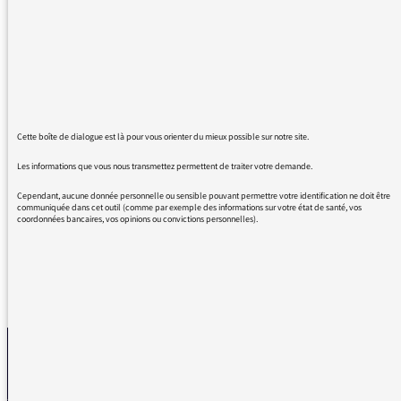
scandaleuse suppression de l'AAH pour les
handicapés en couple. Mon fils est dans cette
situation, juste une précision, vous avez dit
dans votre chronique que si le conjoint gagne
2200 euros, l'AAH est supprimée mais dans le
cas de mon fils, son allocation est tombée à
32 euros par mois alors que sa conjointe
Cette boîte de dialogue est là pour vous orienter du mieux possible sur notre site.
gagne 1700 euros mensuels, cela revient donc
Les informations que vous nous transmettez permettent de traiter votre demande.
à une suppression même bien en- dessous
des 2200 euros. Bien cordialement.
Cependant, aucune donnée personnelle ou sensible pouvant permettre votre identification ne doit être
communiquée dans cet outil (comme par exemple des informations sur votre état de santé, vos
coordonnées bancaires, vos opinions ou convictions personnelles).
REVENIR AUX MESSAGES