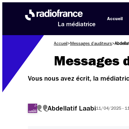
Aller au menu
Aller au contenu
Aller au pied de page
Accueil
La médiatrice
Accueil
>
Messages d’auditeurs
>
Abdellat
Messages d
Vous nous avez écrit, la médiatr
Abdellatif Laabi
11/04/2025 - 1