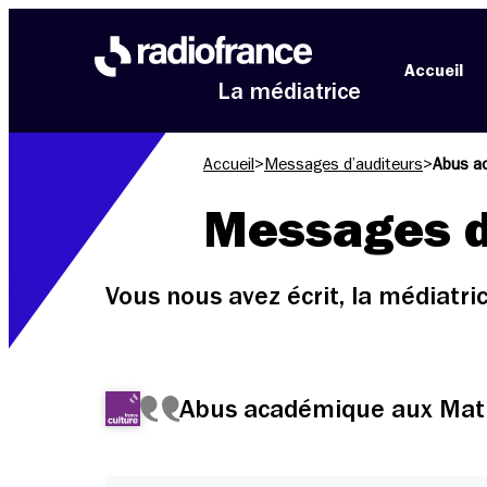
Aller au menu
Aller au contenu
Aller au pied de page
Accueil
La médiatrice
Accueil
>
Messages d’auditeurs
>
Abus ac
Messages d
Vous nous avez écrit, la médiatr
Abus académique aux Mati