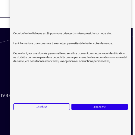
Cette boîte de dialogue est là pour vous orienter du mieux possible sur notre site.
Les informations que vous nous transmettez permettent de traiter votre demande.
Cependant, aucune donnée personnelle ou sensible pouvant permettre votre identification
ne doit être communiquée dans cet outil (comme par exemple des informations sur votre état
de santé, vos coordonnées bancaires, vos opinions ou convictions personnelles).
IVRE SUR LES RÉSEAUX
Je refuse
J'accepte
Aller sur la page Twitter de la Médiatrice
Aller sur la page Facebook de la Médiatrice
Aller sur la page Instagram de la Médiatrice