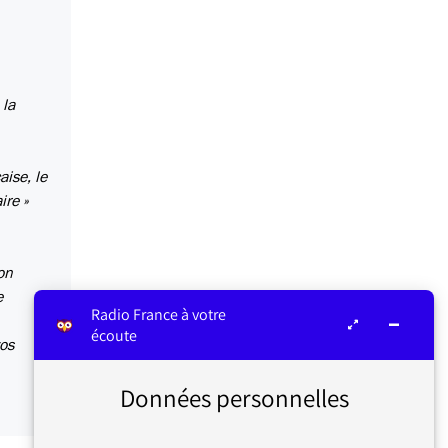
 la
aise, le
ire »
on
e
Radio France à votre
écoute
vos
Données personnelles