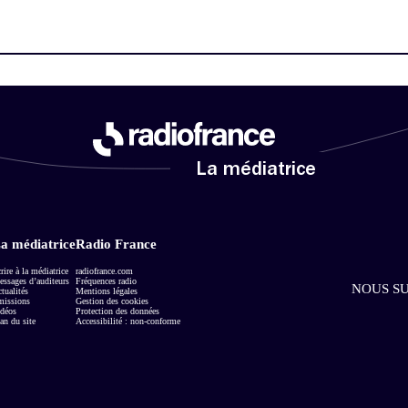
La médiatrice
a médiatrice
Radio France
rire à la médiatrice
radiofrance.com
ssages d’auditeurs
Fréquences radio
NOUS SU
tualités
Mentions légales
missions
Gestion des cookies
déos
Protection des données
an du site
Accessibilité : non-conforme