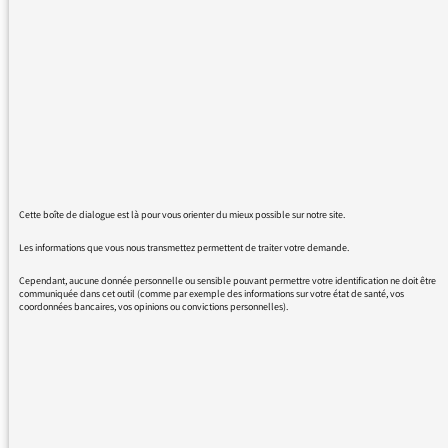
nationales, et bien sûr, tant en Flandre qu'en
Wallonie, il y a des accents spécifiques mais
parlés très localement, et souvent en
plaisantant. Merci pour vos clichés...
24/08/2016 - 9:54
Cette boîte de dialogue est là pour vous orienter du mieux possible sur notre site.
Les informations que vous nous transmettez permettent de traiter votre demande.
Ne soyons pas trop dans le « politiquement
Cependant, aucune donnée personnelle ou sensible pouvant permettre votre identification ne doit être
communiquée dans cet outil (comme par exemple des informations sur votre état de santé, vos
correct ». Evidemment qu’il existe un « accent
coordonnées bancaires, vos opinions ou convictions personnelles).
belge », comme il existe un « accent
québécois »… Et le dire n’a rien de
discriminatoire. En France, nous parlons bien
de l' »accent chantant du sud »…