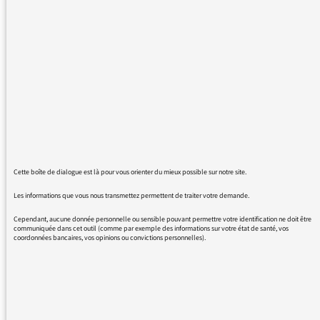
Je voudrais savoir comment il est possible
d'accéder à certaines archives quand elles ne
font pas partie du catalogue accessible de
l'INA.
En effet je suis à la recherche de l'émission "le
Bon Plaisir de Nicolas Bouvier".
En vous remerciant pour votre réponse,
Cordialement,
Cette boîte de dialogue est là pour vous orienter du mieux possible sur notre site.
Les informations que vous nous transmettez permettent de traiter votre demande.
Cependant, aucune donnée personnelle ou sensible pouvant permettre votre identification ne doit être
communiquée dans cet outil (comme par exemple des informations sur votre état de santé, vos
coordonnées bancaires, vos opinions ou convictions personnelles).
26/05/2016 - 10:48
pour les archives, veuillez contacter l’INA à