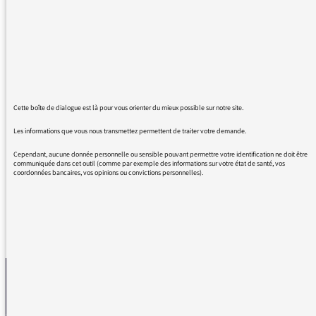
un acronyme est un sigle qui peut se lire
comme un mot. SACEM, UNICEF, COVID sont
des acronymes. SNCF, CFDT, PSG et AG n'en
sont pas. C'est simple, c'est clair, c'est comme
ça. Depuis deux ou trois ans que la caste
médiatico-journalistique a découvert ce mot,
elle l'utilise à tort et à travers, sans doute pour
Cette boîte de dialogue est là pour vous orienter du mieux possible sur notre site.
épater le gogo, et c'est particulièrement
Les informations que vous nous transmettez permettent de traiter votre demande.
agaçant. Quand on ne maîtrise pas le sens
d'un mot, on ne l'emploie pas !
Cependant, aucune donnée personnelle ou sensible pouvant permettre votre identification ne doit être
communiquée dans cet outil (comme par exemple des informations sur votre état de santé, vos
coordonnées bancaires, vos opinions ou convictions personnelles).
REVENIR AUX MESSAGES