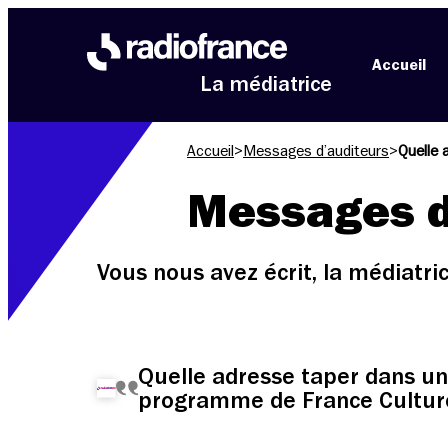
Aller au menu
Aller au contenu
Aller au pied de page
Accueil
La médiatrice
Accueil
>
Messages d’auditeurs
>
Messages d
Vous nous avez écrit, la médiatr
Quelle adresse taper dans un 
programme de France Cultur