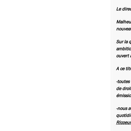
Le dire
Malheur
nouveau
Sur la 
ambitio
ouvert 
A ce ti
-toutes
de droi
émissio
-nous a
quotidi
Ricoeur