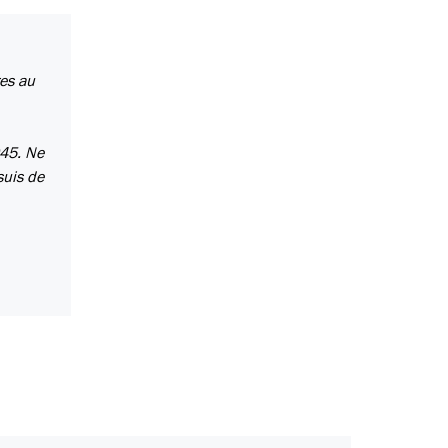
res au
945. Ne
suis de