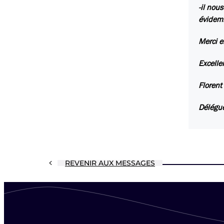
-il nou
évidemm
Merci e
Excelle
Florent
Délégué
REVENIR AUX MESSAGES