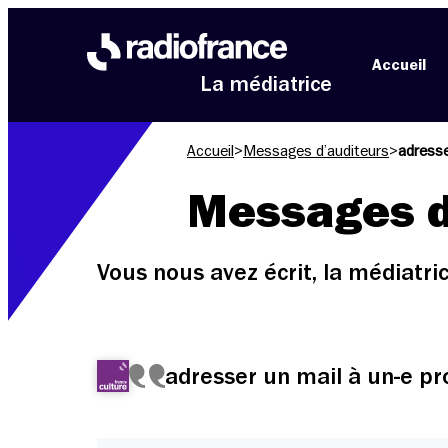
Aller au menu
Aller au contenu
Aller au pied de page
Accueil
La médiatrice
Accueil
>
Messages d’auditeurs
>
adresse
Messages d
Vous nous avez écrit, la médiatr
adresser un mail à un-e pr