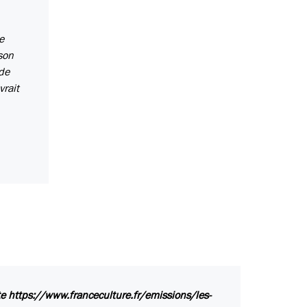
e
son
de
vrait
te https://www.franceculture.fr/emissions/les-