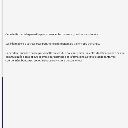
apprécie. Il y a de temps en temps une
émission plus réussie, sur un sujet important !
Je vous félicite pour l'émission d'aujourd'hui
sur le tour de France de 1924, d'après les
écrits d'Albert Londres. Elle était vivante, et
abordait le sujet en profondeur !
Cette boîte de dialogue est là pour vous orienter du mieux possible sur notre site.
Les informations que vous nous transmettez permettent de traiter votre demande.
Cependant, aucune donnée personnelle ou sensible pouvant permettre votre identification ne doit être
communiquée dans cet outil (comme par exemple des informations sur votre état de santé, vos
coordonnées bancaires, vos opinions ou convictions personnelles).
REVENIR AUX MESSAGES
La médiatrice
VOUS AVEZ UN PROBLÈME DE RÉCEPTION ?