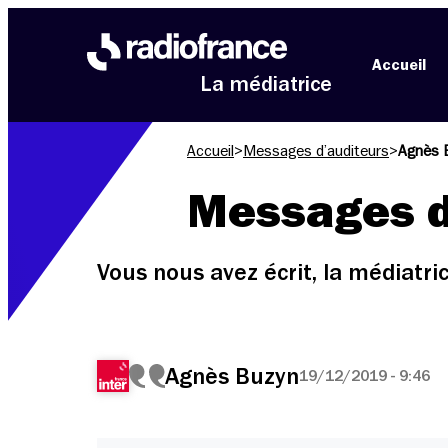
Aller au menu
Aller au contenu
Aller au pied de page
Accueil
La médiatrice
Accueil
>
Messages d’auditeurs
>
Agnès 
Messages d
Vous nous avez écrit, la médiatr
Agnès Buzyn
19/12/2019 - 9:46