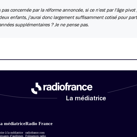
pas concernée par la réforme annoncée, si ce n'est par l'âge pivot ; 
ux enfants, j'aurai donc largement suffisamment cotisé pour parti
x années supplémentaires ? Je ne pense pas.
La médiatrice
a médiatrice
Radio France
rire à la médiatrice
radiofrance.com
ssages d’auditeurs
Fréquences radio