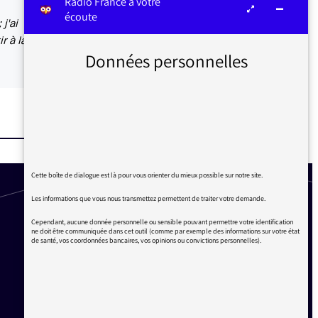
Radio France à votre
écoute
j'ai
r à la
Données personnelles
Cette boîte de dialogue est là pour vous orienter du mieux possible sur notre site.
Les informations que vous nous transmettez permettent de traiter votre demande.
Cependant, aucune donnée personnelle ou sensible pouvant permettre votre identification
ne doit être communiquée dans cet outil (comme par exemple des informations sur votre état
de santé, vos coordonnées bancaires, vos opinions ou convictions personnelles).