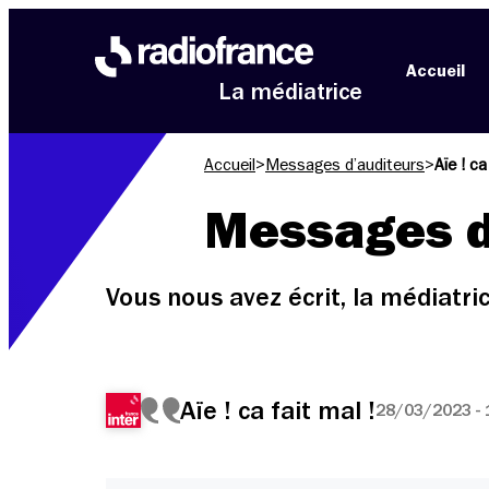
Aller au menu
Aller au contenu
Aller au pied de page
Accueil
La médiatrice
Accueil
>
Messages d’auditeurs
>
Aïe ! ca
Messages d
Vous nous avez écrit, la médiatr
Aïe ! ca fait mal !
28/03/2023 - 