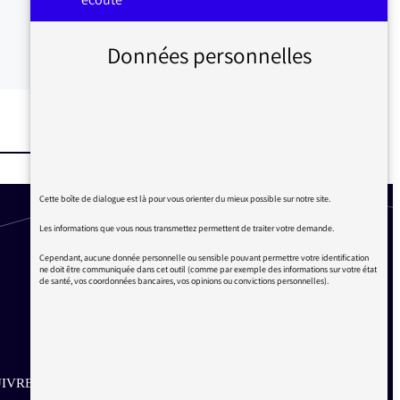
Données personnelles
Cette boîte de dialogue est là pour vous orienter du mieux possible sur notre site.
Les informations que vous nous transmettez permettent de traiter votre demande.
Cependant, aucune donnée personnelle ou sensible pouvant permettre votre identification
ne doit être communiquée dans cet outil (comme par exemple des informations sur votre état
de santé, vos coordonnées bancaires, vos opinions ou convictions personnelles).
IVRE SUR LES RÉSEAUX