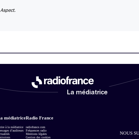
 Aspect.
La médiatrice
a médiatrice
Radio France
rire à la médiatrice
radiofrance.com
ssages d’auditeurs
Fréquences radio
NOUS SU
tualités
Mentions légales
missions
Gestion des cookies