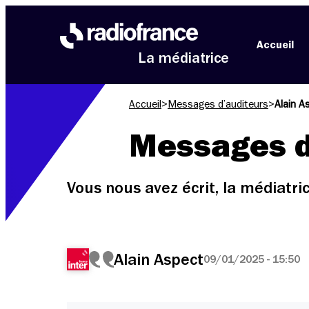
Aller au menu
Aller au contenu
Aller au pied de page
Accueil
La médiatrice
Accueil
>
Messages d’auditeurs
>
Alain A
Messages d
Vous nous avez écrit, la médiatr
Alain Aspect
09/01/2025 - 15:50