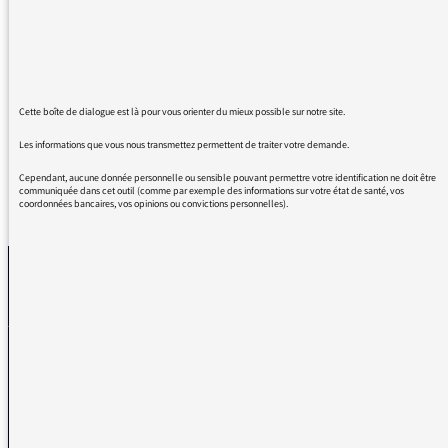
textes, je tenais à le remercier pour le bonheur
oui le bonheur même si je pleure, parfois,
quand je l'écoute. Merci Merci merci.
J'oubliais, les émissions du matin sont pour
moi un réveil réel. Merci à vous toutes et tous.
Cette boîte de dialogue est là pour vous orienter du mieux possible sur notre site.
Les informations que vous nous transmettez permettent de traiter votre demande.
Cependant, aucune donnée personnelle ou sensible pouvant permettre votre identification ne doit être
communiquée dans cet outil (comme par exemple des informations sur votre état de santé, vos
coordonnées bancaires, vos opinions ou convictions personnelles).
REVENIR AUX MESSAGES
La médiatrice
VOUS AVEZ UN PROBLÈME DE RÉCEPTION ?
Remplissez l’un de nos formulaires afin que nous puissions vous aider.