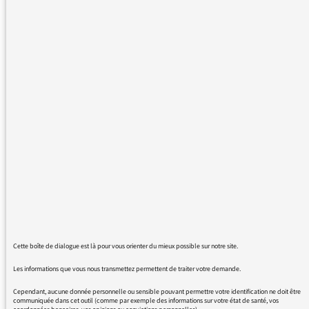
poignardé une fille au moins dix fois" : en
quelques minutes, trois hommes sèment la
mort dans le centre de Londres.
Je ne comprends ni l'intérêt, ni la pertinence
d'un tel traitement de l'information. C'est
voyeuriste et cela véhicule la terreur. Sans
compter que les alertes sur téléphone
peuvent être très aisément accessibles aux
enfants.
Je tenais à vous témoigner de ma déception et
de mon indignation.
Cordialement
Cette boîte de dialogue est là pour vous orienter du mieux possible sur notre site.
Les informations que vous nous transmettez permettent de traiter votre demande.
Cependant, aucune donnée personnelle ou sensible pouvant permettre votre identification ne doit être
communiquée dans cet outil (comme par exemple des informations sur votre état de santé, vos