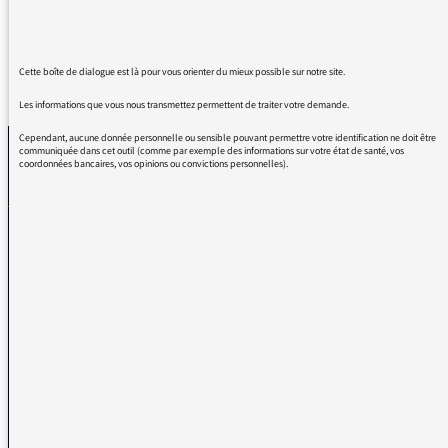
Cette boîte de dialogue est là pour vous orienter du mieux possible sur notre site.
REVENIR AUX MESSAGES
Les informations que vous nous transmettez permettent de traiter votre demande.
Cependant, aucune donnée personnelle ou sensible pouvant permettre votre identification ne doit être
communiquée dans cet outil (comme par exemple des informations sur votre état de santé, vos
coordonnées bancaires, vos opinions ou convictions personnelles).
La médiatrice
VOUS AVEZ UN PROBLÈME DE RÉCEPTION ?
Remplissez l’un de nos formulaires afin que nous puissions vous aider.
Réception FM/DAB
Réception numérique