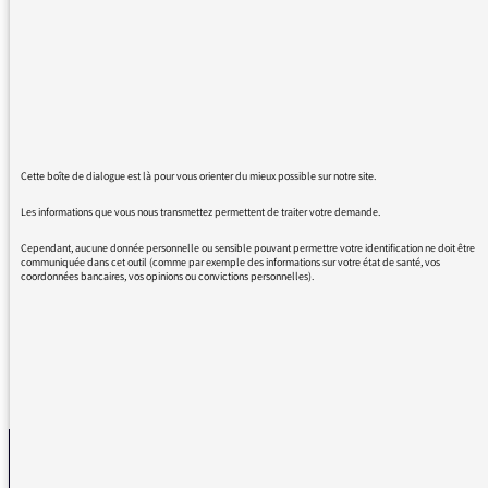
29/03/2016 - 9:14
Cette boîte de dialogue est là pour vous orienter du mieux possible sur notre site.
Les informations que vous nous transmettez permettent de traiter votre demande.
Les voici :
Cependant, aucune donnée personnelle ou sensible pouvant permettre votre identification ne doit être
communiquée dans cet outil (comme par exemple des informations sur votre état de santé, vos
Hang, interprète
JEREMY NATTAGH
coordonnées bancaires, vos opinions ou convictions personnelles).
REVENIR AUX MESSAGES