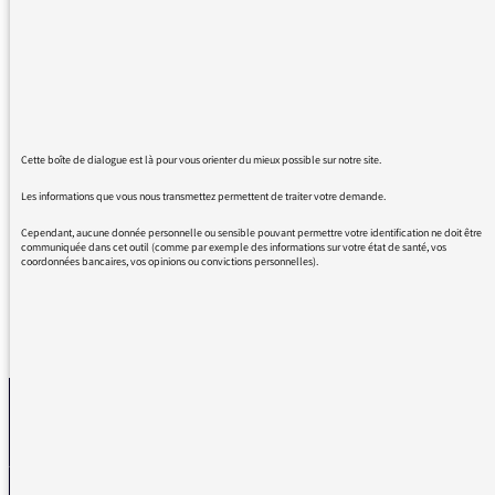
antenne, est un anglicisme inutile car traçage
ou traçabilité fonctionnent parfaitement. De
plus la méthode choisie par le gouvernement
est le "contact tracing" et non le "tracking". S'il
vous plaît, contribuez à ne pas faire proliférer
les anglicismes inutiles lorsque le français
propose des solutions aussi simple (surtout
Cette boîte de dialogue est là pour vous orienter du mieux possible sur notre site.
que tracking est carrément faux...).
Les informations que vous nous transmettez permettent de traiter votre demande.
Cordialement
Cependant, aucune donnée personnelle ou sensible pouvant permettre votre identification ne doit être
communiquée dans cet outil (comme par exemple des informations sur votre état de santé, vos
coordonnées bancaires, vos opinions ou convictions personnelles).
REVENIR AUX MESSAGES
La médiatrice