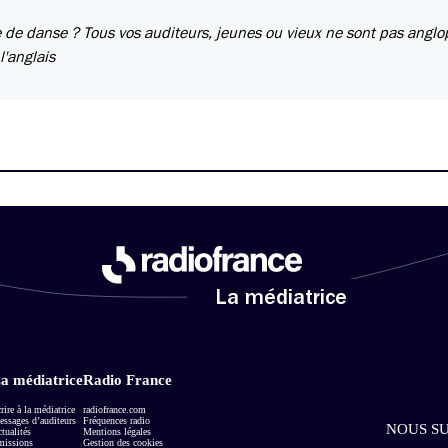
e de danse ? Tous vos auditeurs, jeunes ou vieux ne sont pas angl
l'anglais
La médiatrice
a médiatrice
Radio France
rire à la médiatrice
radiofrance.com
ssages d’auditeurs
Fréquences radio
NOUS SU
tualités
Mentions légales
missions
Gestion des cookies