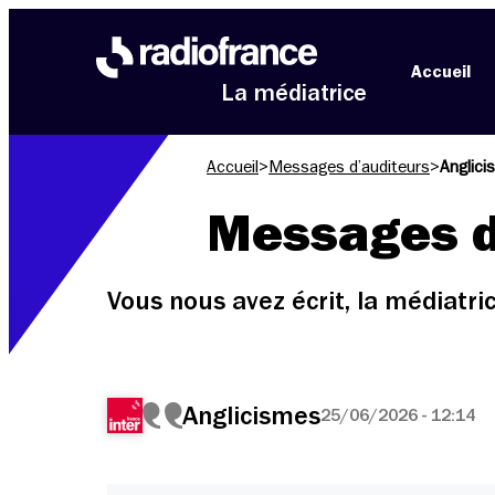
Aller au menu
Aller au contenu
Aller au pied de page
Accueil
La médiatrice
Accueil
>
Messages d’auditeurs
>
Anglic
Messages d
Vous nous avez écrit, la médiatr
Anglicismes
25/06/2026 - 12:14