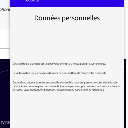
ophones.
Données personnelles
Cette boîte de dialogue est là pour vous orienter du mieux possible sur notre site.
Les informations que vous nous transmettez permettent de traiter votre demande.
Cependant, aucune donnée personnelle ou sensible pouvant permettre votre identification
ne doit être communiquée dans cet outil (comme par exemple des informations sur votre état
de santé, vos coordonnées bancaires, vos opinions ou convictions personnelles).
IVRE SUR LES RÉSEAUX