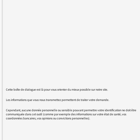
sonne consacré aux programmes de F
INTER,notament aux programmations
musicales anglo-saxonnes envahissantes.Et
du même coup une émission francophone.Pas
de réponses.Je viens d'éteindre.10mn de CO2
mon amour et un glousseur.Je me répete.La
station doit s'appeler ANGL'INTER. 62 ans que
j'ai PARIS puis france inter dans les oreilles.Je
mérite le respect.Plus de majuscule à
france.JM
Cette boîte de dialogue est là pour vous orienter du mieux possible sur notre site.
Les informations que vous nous transmettez permettent de traiter votre demande.
Cependant, aucune donnée personnelle ou sensible pouvant permettre votre identification ne doit être
21/11/2015 - 14:27
communiquée dans cet outil (comme par exemple des informations sur votre état de santé, vos
coordonnées bancaires, vos opinions ou convictions personnelles).
Pour votre information : la présence des