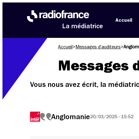
Aller au menu
Aller au contenu
Aller au pied de page
Accueil
La médiatrice
Accueil
>
Messages d’auditeurs
>
Anglom
Messages d
Vous nous avez écrit, la médiatr
Anglomanie
20/03/2025 - 15:52