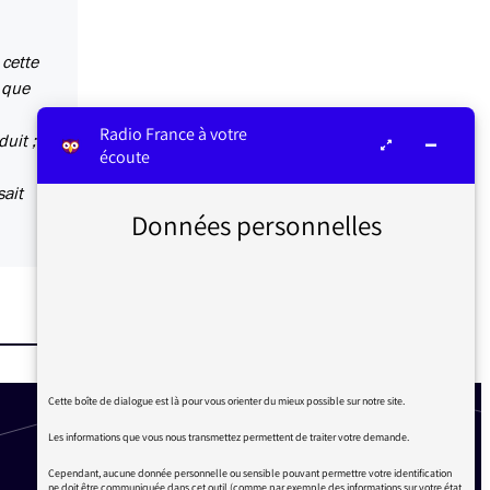
 cette
 que
Radio France à votre
uit ;
écoute
sait
Données personnelles
Cette boîte de dialogue est là pour vous orienter du mieux possible sur notre site.
Les informations que vous nous transmettez permettent de traiter votre demande.
Cependant, aucune donnée personnelle ou sensible pouvant permettre votre identification
ne doit être communiquée dans cet outil (comme par exemple des informations sur votre état