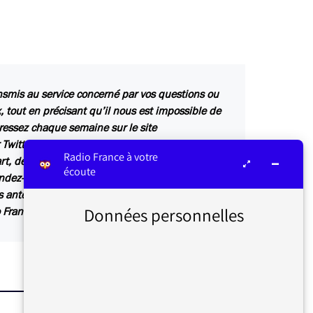
ansmis au service concerné par vos questions ou
 tout en précisant qu’il nous est impossible de
essez chaque semaine sur le site
 Twitter « @mediateurRF » ou par mail
Radio France à votre
t, de nombreuses contributions sont relayées
écoute
Rendez-vous du médiateur ou dans Les infos du
s antennes de Radio France.Merci de votre
Données personnelles
 France.