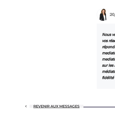
20
Nous vo
vos réa
répondr
mediate
mediate
sur les
médiate
fidélit
REVENIR AUX MESSAGES