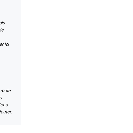
ois
de
r ici
 roule
s
iens
outer.