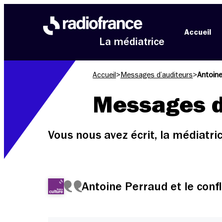
Aller au menu
Aller au contenu
Aller au pied de page
Accueil
La médiatrice
Accueil
>
Messages d’auditeurs
>
Antoine
Messages d
Vous nous avez écrit, la médiatr
Antoine Perraud et le confl