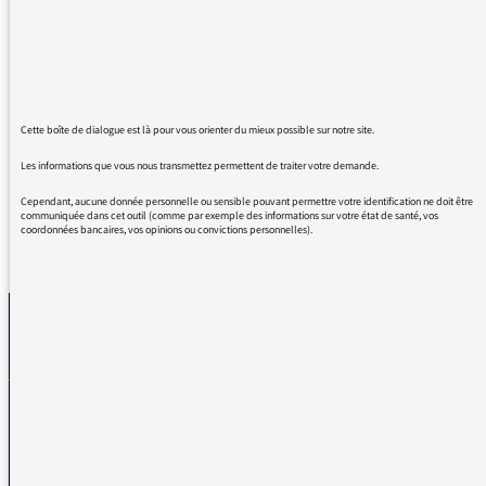
depuis presque une année et des annonces
de morts alarmistes et anxiogènes (juste des
flashs négatifs) , je vais finir par ne plus vous
écouter le matin car, comme vous le savez,
une bonne partie de ce qu'on fait le matin
conditionne notre journée.
Cette boîte de dialogue est là pour vous orienter du mieux possible sur notre site.
Les informations que vous nous transmettez permettent de traiter votre demande.
Cependant, aucune donnée personnelle ou sensible pouvant permettre votre identification ne doit être
communiquée dans cet outil (comme par exemple des informations sur votre état de santé, vos
coordonnées bancaires, vos opinions ou convictions personnelles).
REVENIR AUX MESSAGES
La médiatrice
VOUS AVEZ UN PROBLÈME DE RÉCEPTION ?