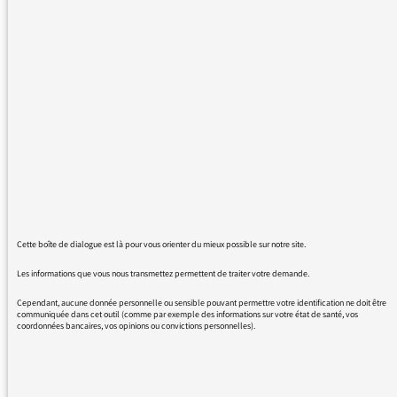
où chaque possesseur pourra contacter
Francebleu directement c'est bien même très
bien et les auditeurs qui ont comme moi un
Windowsphone que faire ? il n'y a aucune
application pour nous , nous sommes peut
être moins nombreux mais nous là et
écoutons Francebleu moi en Normandie je
suis suis Francebleu haute normandie et
souvent contacte avec les animateurs de ma
région, alors cette application pourrait être
Cette boîte de dialogue est là pour vous orienter du mieux possible sur notre site.
une merveille pour moi. J'ai un compte sur
Francebleu avec mot de passe, donc quand
Les informations que vous nous transmettez permettent de traiter votre demande.
même fidele auditeur reconnu
Cependant, aucune donnée personnelle ou sensible pouvant permettre votre identification ne doit être
communiquée dans cet outil (comme par exemple des informations sur votre état de santé, vos
coordonnées bancaires, vos opinions ou convictions personnelles).