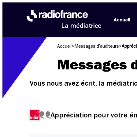
Aller au menu
Aller au contenu
Aller au pied de page
Accueil
La médiatrice
Accueil
>
Messages d’auditeurs
>
Appréci
Messages d
Vous nous avez écrit, la médiatr
Appréciation pour votre é