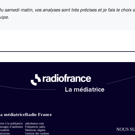
u samedi matin, vos analyses sont très précises et je fais le choix 
uipe.
La médiatrice
a médiatrice
Radio France
rire à la médiatrice
radiofrance.com
ssages d’auditeurs
Fréquences radio
NOUS SU
tualités
Mentions légales
missions
Gestion des cookies