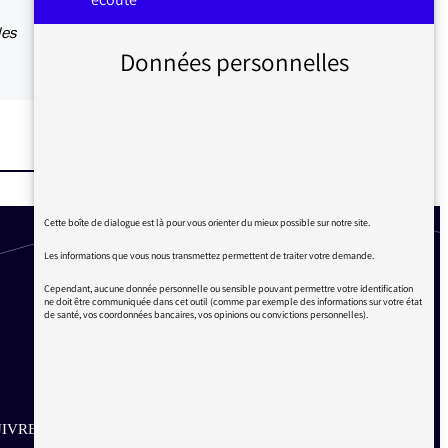
des
Données personnelles
Cette boîte de dialogue est là pour vous orienter du mieux possible sur notre site.
Les informations que vous nous transmettez permettent de traiter votre demande.
Cependant, aucune donnée personnelle ou sensible pouvant permettre votre identification
ne doit être communiquée dans cet outil (comme par exemple des informations sur votre état
de santé, vos coordonnées bancaires, vos opinions ou convictions personnelles).
IVRE SUR LES RÉSEAUX