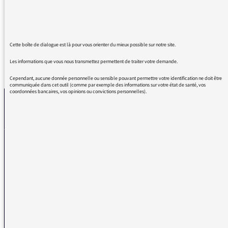
Très intéressantes !
Merci à cette équipe.
Cette boîte de dialogue est là pour vous orienter du mieux possible sur notre site.
Les informations que vous nous transmettez permettent de traiter votre demande.
REVENIR AUX MESSAGES
Cependant, aucune donnée personnelle ou sensible pouvant permettre votre identification ne doit être
communiquée dans cet outil (comme par exemple des informations sur votre état de santé, vos
coordonnées bancaires, vos opinions ou convictions personnelles).
La médiatrice
VOUS AVEZ UN PROBLÈME DE RÉCEPTION ?
Remplissez l’un de nos formulaires afin que nous puissions vous aider.
Réception FM/DAB