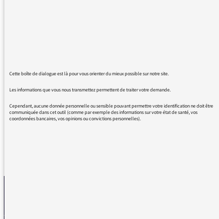
scientifique, Blood, prononcé "bloud". J'ai dû
rechercher le podcast pour me convaincre que
je n'avais pas rêvé ! En 2025, un journaliste
sur une chaîne nationale ne sait pas
prononcer le mot anglais "blood" (le sang) ?
Pour sa gouverne, on prononce /blʌd/, pour
Cette boîte de dialogue est là pour vous orienter du mieux possible sur notre site.
faire simple "blad". Jamais entendu
Les informations que vous nous transmettez permettent de traiter votre demande.
l'interjection "that bloody ...!" (= ce foutu ... !) ?
Elementary my dear Watson.
Cependant, aucune donnée personnelle ou sensible pouvant permettre votre identification ne doit être
communiquée dans cet outil (comme par exemple des informations sur votre état de santé, vos
coordonnées bancaires, vos opinions ou convictions personnelles).
REVENIR AUX MESSAGES