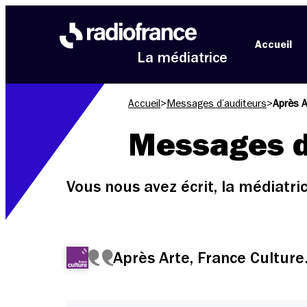
Aller au menu
Aller au contenu
Aller au pied de page
Accueil
La médiatrice
Accueil
>
Messages d’auditeurs
>
Après A
Messages d
Vous nous avez écrit, la médiatr
Après Arte, France Culture