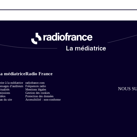
La médiatrice
a médiatrice
Radio France
rire à la médiatrice
radiofrance.com
ssages d’auditeurs
Fréquences radio
NOUS SU
tualités
Mentions légales
missions
Gestion des cookies
déos
Protection des données
an du site
Accessibilité : non-conforme