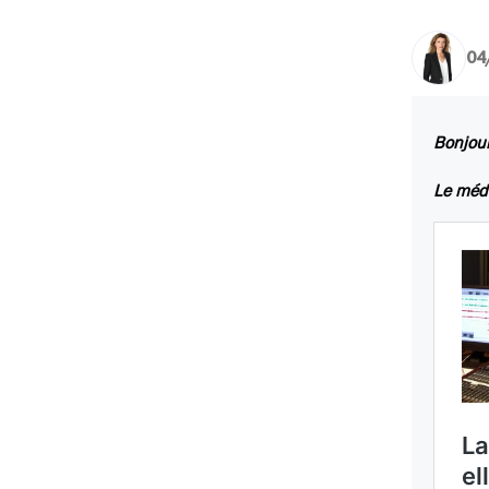
04
Bonjour
Le médi