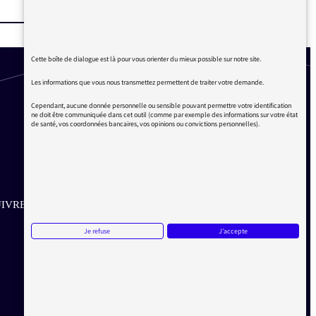
Cette boîte de dialogue est là pour vous orienter du mieux possible sur notre site.
Les informations que vous nous transmettez permettent de traiter votre demande.
Cependant, aucune donnée personnelle ou sensible pouvant permettre votre identification
ne doit être communiquée dans cet outil (comme par exemple des informations sur votre état
de santé, vos coordonnées bancaires, vos opinions ou convictions personnelles).
IVRE SUR LES RÉSEAUX
Je refuse
J'accepte
Aller sur la page Twitter de la Médiatrice
Aller sur la page Facebook de la Médiatrice
Aller sur la page Instagram de la Médiatrice