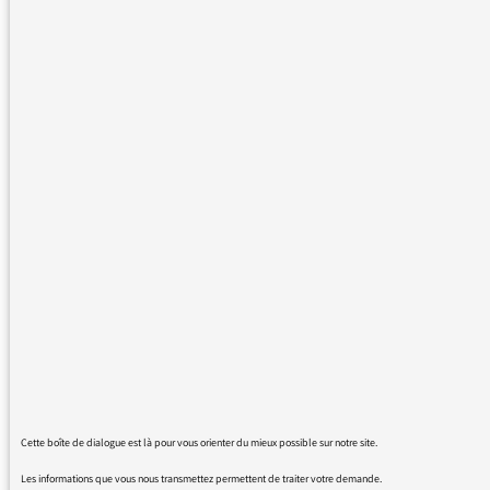
l'antenne, voire aux autres également, que les
habitants originaux de l'Australie s'appellent
les "ABORIGÈNES" et non "ARBORIGÈNES".
15/06/2020 - 17:24
Bonjour et merci pour votre message,
Voici ce que dit l’Académie française à propos
du mot « arborigène » :
« L’adjectif et nom
aborigène
a été emprunté,
sous l’influence d’
indigène,
du
Cette boîte de dialogue est là pour vous orienter du mieux possible sur notre site.
latin
aborigines,
qui désignait les premiers
Les informations que vous nous transmettez permettent de traiter votre demande.
habitants du Latium, qui y vivaient
ab