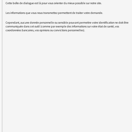
du nombre sans cesse grandissant
Cette boîte de dialogue est là pour vous orienter du mieux possible sur notre site.
d'auditeurs, avez-vous mesurer l'impact d'une
Les informations que vous nous transmettez permettent de traiter votre demande.
telle décision sur une probable baisse
Cependant, aucune donnée personnelle ou sensible pouvant permettre votre identification ne doit être
d'écoute engendrant vraissemblablement une
communiquée dans cet outil (comme par exemple des informations sur votre état de santé, vos
coordonnées bancaires, vos opinions ou convictions personnelles).
baisse de revenus pour la station ?
En espérant que la décision sera encore
réversible, je vous prie d'agréer mes meilleurs
sentiments d'auditeur fidèle.
O. Hollebecque
15/12/2016 - 11:03
Nous vous suggérons d’écouter un rendez-
vous du médiateur exceptionnel ce vendredi