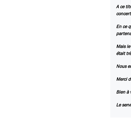
A ce ti
concert
En ce q
partena
Mais le
était tr
Nous es
Merci de
Bien à 
Le serv