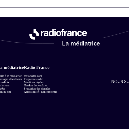
La médiatrice
a médiatrice
Radio France
rire à la médiatrice
radiofrance.com
ssages d’auditeurs
Fréquences radio
NOUS SU
tualités
Mentions légales
missions
Gestion des cookies
déos
Protection des données
an du site
Accessibilité : non-conforme