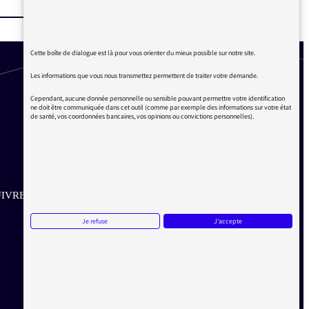
Cette boîte de dialogue est là pour vous orienter du mieux possible sur notre site.
Les informations que vous nous transmettez permettent de traiter votre demande.
Cependant, aucune donnée personnelle ou sensible pouvant permettre votre identification
ne doit être communiquée dans cet outil (comme par exemple des informations sur votre état
de santé, vos coordonnées bancaires, vos opinions ou convictions personnelles).
IVRE SUR LES RÉSEAUX
Je refuse
J'accepte
Aller sur la page Twitter de la Médiatrice
Aller sur la page Facebook de la Médiatrice
Aller sur la page Instagram de la Médiatrice