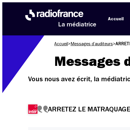
Aller au menu
Aller au contenu
Aller au pied de page
Accueil
La médiatrice
Accueil
>
Messages d’auditeurs
>
ARRETE
Messages d
Vous nous avez écrit, la médiatr
ARRETEZ LE MATRAQUAGE d