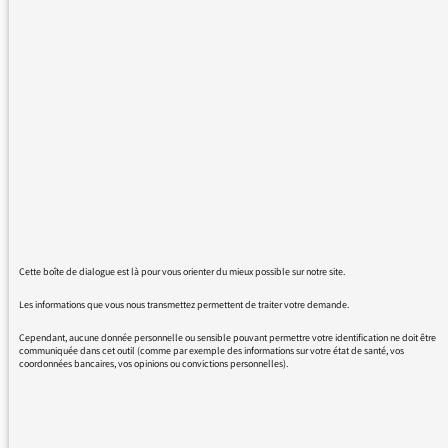
"de Les Républicains".
Ne devrait-on pas plutôt contracter l'article et
la proposition, et dire "aux" ou "des"
Républicains ?
A-t-on jamais vu qu'on aille "à Les 24 heures
de Le Mans " ?
Meilleures salutations.
Cette boîte de dialogue est là pour vous orienter du mieux possible sur notre site.
19/05/2016 - 9:12
Les informations que vous nous transmettez permettent de traiter votre demande.
Cependant, aucune donnée personnelle ou sensible pouvant permettre votre identification ne doit être
En tant que médiateur, je ne cesse de
communiquée dans cet outil (comme par exemple des informations sur votre état de santé, vos
coordonnées bancaires, vos opinions ou convictions personnelles).
rappeler qu’il ne faut justement pas dire « aux
Républicains », car cela induit une confusion
entre le parti LR et le fait que l’on puisse être
républicain sans appartenir au parti de