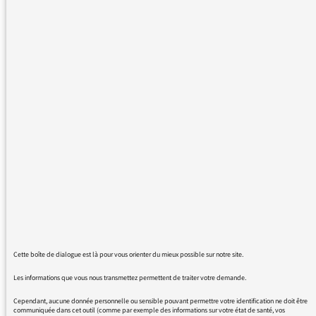
J'écoute à l'instant votre édition du journal de
17h en live de ce 26 juillet 2016, et je suis
assez étonné par certains propos de vos
journalistes.
En effet, ils disent que les terroristes sont
entrés dans l'église en tenant des propos
islamistes du type "Allah Ouhakbar"...
En quoi le fait de dire que "Dieu est Grand",
est-ce un propos islamiste ? Ce sont des mots
qui auraient parfaitement leur place dans une
Mosquée Modérée, voire même dans une
syagogue ou une église... je ne comprends
pas bien l'intérêt de dire cela.
Cela frise l'amalgame.
Cette boîte de dialogue est là pour vous orienter du mieux possible sur notre site.
Je comprends que l'information arrive vite,
Les informations que vous nous transmettez permettent de traiter votre demande.
qu'il faut la traiter rapidement et parfois "à
Cependant, aucune donnée personnelle ou sensible pouvant permettre votre identification ne doit être
chaud", mais je me questionne sur les
communiquée dans cet outil (comme par exemple des informations sur votre état de santé, vos