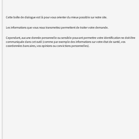
Cette boîte de dialogue est là pour vous orienter du mieux possible sur notre site.
Les informations que vous nous transmettez permettent de traiter votre demande.
Cependant, aucune donnée personnelle ou sensible pouvant permettre votre identification ne doit être
10/09/2020 - 17:45
communiquée dans cet outil (comme par exemple des informations sur votre état de santé, vos
coordonnées bancaires, vos opinions ou convictions personnelles).
Chères auditrices, chers auditeurs,
Nous comprenons votre émotion relative au
changement d’horaire de diffusions de
l’émission de Jean Claude Ameisen « Sur les
épaules de Darwin ».
Comme vous, nous sommes attachés à cette
émission diffusée sur France Inter depuis 10
ans.
En fin de saison dernière Jean Claude
Ameisen a souhaité faire une pause. Nous