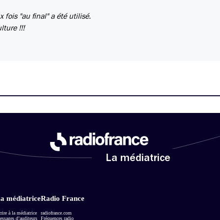
ois "au final" a été utilisé.
ture !!!
La médiatrice
a médiatrice
Radio France
rire à la médiatrice
radiofrance.com
ssages d’auditeurs
Fréquences radio