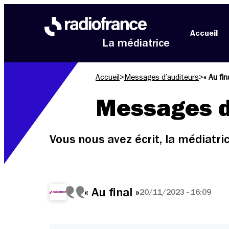
Aller au menu
Aller au contenu
Aller au pied de page
Accueil
La médiatrice
Accueil
>
Messages d’auditeurs
>
« Au fin
Messages d
Vous nous avez écrit, la médiatr
« Au final »
20/11/2023 - 16:09