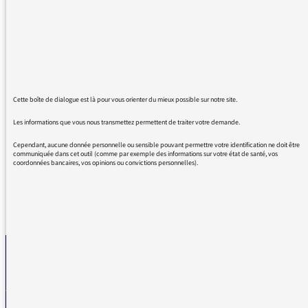
semaine, consacrée à Jean Guidoni.
Je ne connaissais pas cet artiste, dont la
sincérité m'impressionne, mais ses propos
sont rendus possibles par l'époustouflante
pertinence des questions posées par Mme
Maylis Besserie.
La fonction qu'elle occupe dans cette
Cette boîte de dialogue est là pour vous orienter du mieux possible sur notre site.
émission a rarement été aussi bien remplie,
Les informations que vous nous transmettez permettent de traiter votre demande.
félicitations à elle !
Cependant, aucune donnée personnelle ou sensible pouvant permettre votre identification ne doit être
communiquée dans cet outil (comme par exemple des informations sur votre état de santé, vos
coordonnées bancaires, vos opinions ou convictions personnelles).
REVENIR AUX MESSAGES
La médiatrice