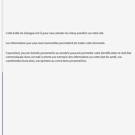
l'égard de pareilles "mémoires". Imagine-t-on
un médecin, un avocat, un notaire ou une
aide soignante raconter avec tant de précision
les comportements ou faits de leurs clients ?
Cette boîte de dialogue est là pour vous orienter du mieux possible sur notre site.
Les informations que vous nous transmettez permettent de traiter votre demande.
Cependant, aucune donnée personnelle ou sensible pouvant permettre votre identification ne doit être
communiquée dans cet outil (comme par exemple des informations sur votre état de santé, vos
REVENIR AUX MESSAGES
coordonnées bancaires, vos opinions ou convictions personnelles).
La médiatrice
VOUS AVEZ UN PROBLÈME DE RÉCEPTION ?
Remplissez l’un de nos formulaires afin que nous puissions vous aider.