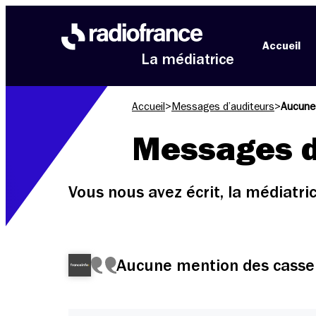
Aller au menu
Aller au contenu
Aller au pied de page
Accueil
La médiatrice
Accueil
>
Messages d’auditeurs
>
Aucune
Messages d
Vous nous avez écrit, la médiatr
Aucune mention des casse