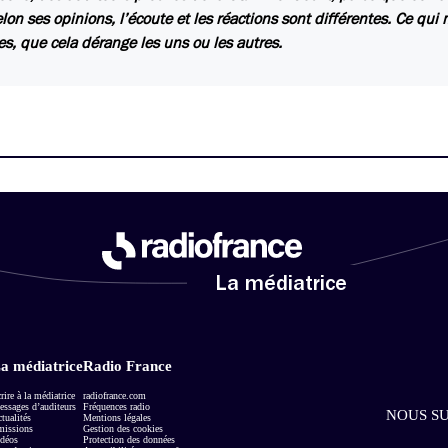
elon ses opinions, l’écoute et les réactions sont différentes. Ce qui
s, que cela dérange les uns ou les autres.
La médiatrice
a médiatrice
Radio France
rire à la médiatrice
radiofrance.com
ssages d’auditeurs
Fréquences radio
NOUS SU
tualités
Mentions légales
missions
Gestion des cookies
déos
Protection des données