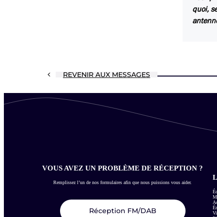
quoi, s
antenne
REVENIR AUX MESSAGES
VOUS AVEZ UN PROBLÈME DE RÉCEPTION ?
L
Remplissez l’un de nos formulaires afin que nous puissions vous aider.
Éc
Me
Ac
É
Réception FM/DAB
Vi