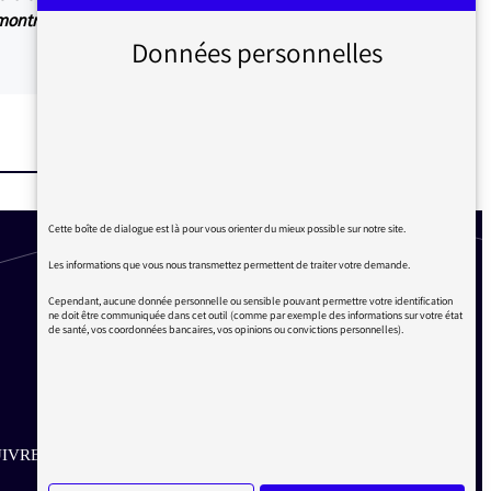
 montre justement que tout est dit sur nos
Données personnelles
Cette boîte de dialogue est là pour vous orienter du mieux possible sur notre site.
Les informations que vous nous transmettez permettent de traiter votre demande.
Cependant, aucune donnée personnelle ou sensible pouvant permettre votre identification
ne doit être communiquée dans cet outil (comme par exemple des informations sur votre état
de santé, vos coordonnées bancaires, vos opinions ou convictions personnelles).
IVRE SUR LES RÉSEAUX