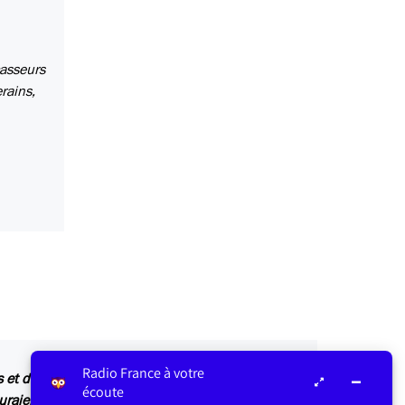
casseurs
rains,
Radio France à votre
s et des casseurs a été évoquée sur l’antenne.
écoute
auraient préféré que l’on n’en parle pas. Comme