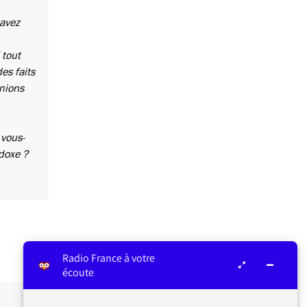
 avez
 tout
es faits
inions
 vous-
adoxe ?
Radio France à votre
écoute