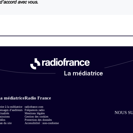
 d’accord avec vous.
La médiatrice
a médiatrice
Radio France
rire à la médiatrice
radiofrance.com
ssages d’auditeurs
Fréquences radio
NOUS SU
tualités
Mentions légales
missions
Gestion des cookies
déos
Protection des données
an du site
Accessibilité : non-conforme