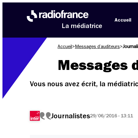
Aller au menu
Aller au contenu
Aller au pied de page
Accueil
La médiatrice
Accueil
>
Messages d’auditeurs
>
Journal
Messages d
Vous nous avez écrit, la médiatr
Journalistes
29/06/2016 - 13:11