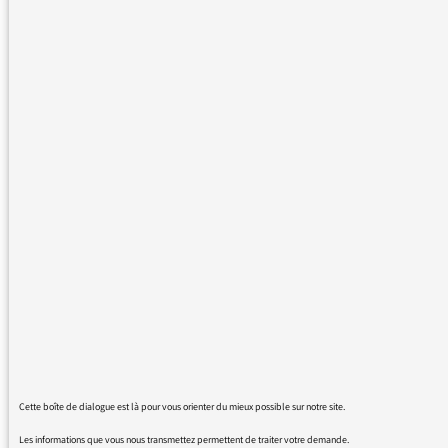
de vos invités institutionnels ! Au moins on
entendra la pensée se faire dans la bouche,
sans retenue convenue, sans langue de bois ;
quel plaisir, quelle joie d’entendre comment
nous sommes devenus des vivants qui
n’aiment pas la vie ! Merci Aurélien Barrau, je
vais lire vos ouvrages de ce pas.
01/12/2023 - 11:29
Voir plus de messages :
Cette boîte de dialogue est là pour vous orienter du mieux possible sur notre site.
Les informations que vous nous transmettez permettent de traiter votre demande.