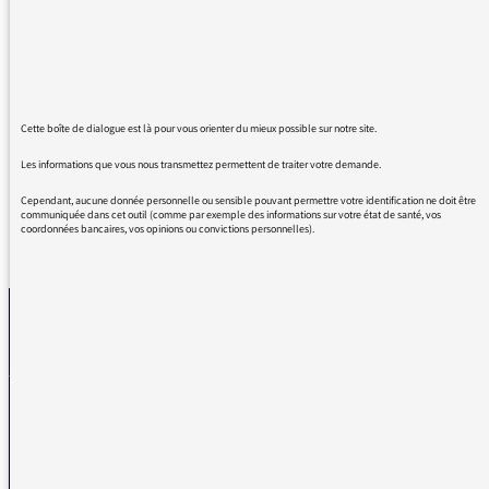
chaque fin de semaine. J’adore le style de la
façon dont elle est conçue. En podcast ou en
direct je passe un excellent moment (écouter
voire réécouter). Merci de nous faire partager
l’histoire sous ce format. Un auditeur comblé.
Cette boîte de dialogue est là pour vous orienter du mieux possible sur notre site.
Les informations que vous nous transmettez permettent de traiter votre demande.
Cependant, aucune donnée personnelle ou sensible pouvant permettre votre identification ne doit être
communiquée dans cet outil (comme par exemple des informations sur votre état de santé, vos
coordonnées bancaires, vos opinions ou convictions personnelles).
REVENIR AUX MESSAGES
La médiatrice
VOUS AVEZ UN PROBLÈME DE RÉCEPTION ?